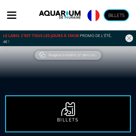
BILLETS
LE LABO, C'EST TOUS LES JOURS À 15H30
 PROMO DE L'ÉTÉ, 
4€ !
Nuageux à modéré, 27° dans Lussault-Sur-Loire
BILLETS