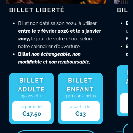
BILLET LIBERTÉ
BIL
Billet non daté saison 2026, à utiliser
Bil
entre le 7 février 2026 et le 3 janvier
uni
2027,
le jour de votre choix, selon
fév
notre calendrier d'ouverture.
E-
​Billet
non échangeable, non
non
modifiable et non remboursable.
B
BILLET
BILLET
A
ADULTE
ENFANT
13
13 ans et +
3 à 12 ans inclus
à 
à partir de
à partir de
e: 18.00
Prix de l'offre: 17.50
Prix de l'offre: 13.00
€17.50
€13