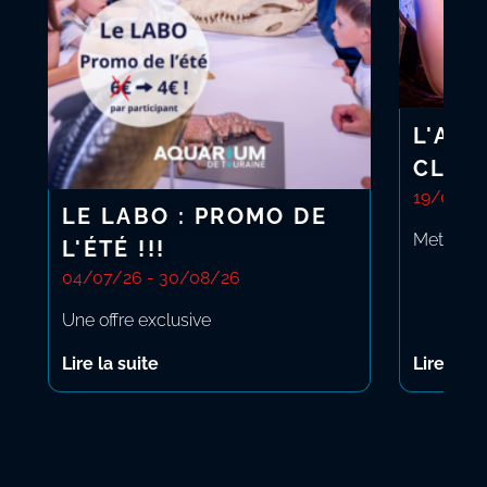
L'AQ
CLIMA
19/06/2
LE LABO : PROMO DE
Mettez-vo
L'ÉTÉ !!!
04/07/26 - 30/08/26
Une offre exclusive
te
: Le Labo : promo de l'été !!!
Lire la suite
Lire la s