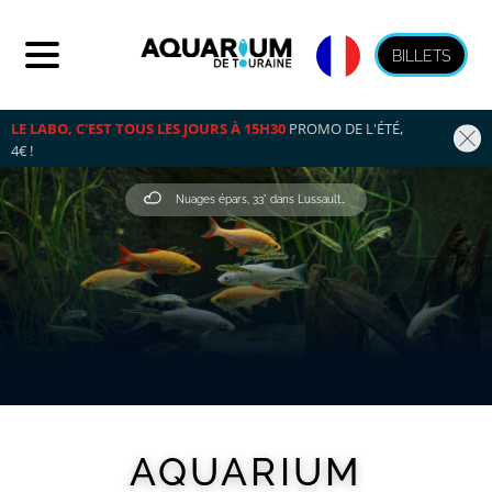
BILLETS
LE LABO, C'EST TOUS LES JOURS À 15H30
 PROMO DE L'ÉTÉ, 
4€ !
Nuages épars, 33° dans Lussault-Sur-Loire
AQUARIUM