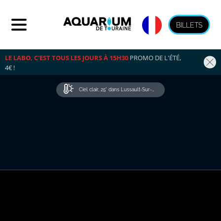
BILLETS
LE LABO, C'EST TOUS LES JOURS À 15H30
 PROMO DE L'ÉTÉ, 
4€ !
Ciel clair, 25° dans Lussault-Sur-Loire