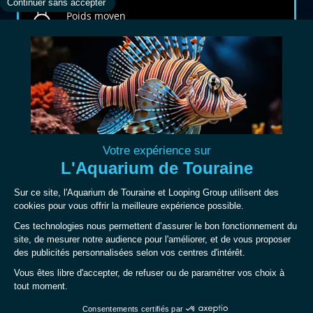
Poids moyen
3 kg
Statut IUCN
Préoccupation mineure (LC)
Ecosystème
Eaux douces froides