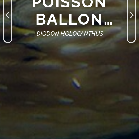
POISSON
BALLON
ÉPINEUX
DIODON HOLOCANTHUS