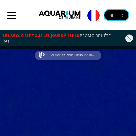
BILLETS
LE LABO, C'EST TOUS LES JOURS À 15H30
 PROMO DE L'ÉTÉ, 
4€ !
Ciel clair, 22° dans Lussault-Sur-Loire