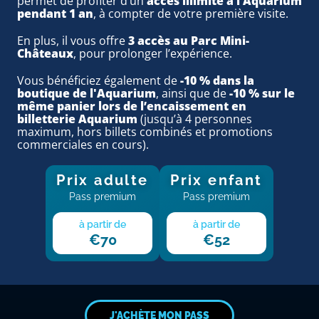
permet de profiter d’un
accès illimité à l’Aquarium
pendant 1 an
, à compter de votre première visite.
En plus, il vous offre
3 accès au Parc Mini-
Châteaux
, pour prolonger l’expérience.
Vous bénéficiez également de
-10 % dans la
boutique de l'Aquarium
, ainsi que de
-10 % sur le
même panier lors de l’encaissement en
billetterie Aquarium
(jusqu’à 4 personnes
maximum, hors billets combinés et promotions
commerciales en cours).
Prix adulte
Prix enfant
Pass premium
Pass premium
à partir de
à partir de
€70
€52
J'ACHÈTE MON PASS