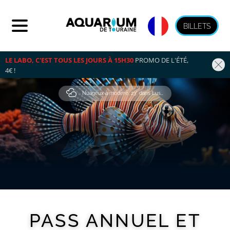
BILLETS
LE LABO, C'EST TOUS LES JOURS À 15H30
 PROMO DE L'ÉTÉ, 
4€ !
Nuageux à modéré, 23° dans Lussault-Sur-Loire
PASS ANNUEL ET