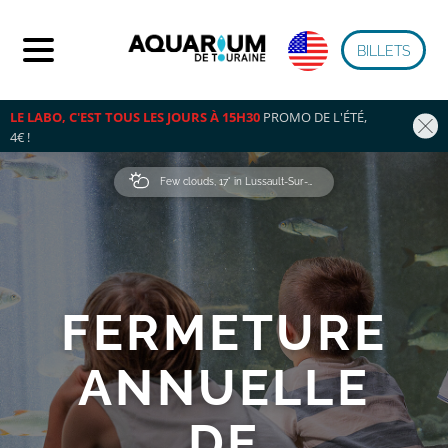
BILLETS
LE LABO, C'EST TOUS LES JOURS À 15H30
 PROMO DE L'ÉTÉ, 
4€ !
Few clouds, 17° in Lussault-Sur-Loire
FERMETURE
ANNUELLE
DE