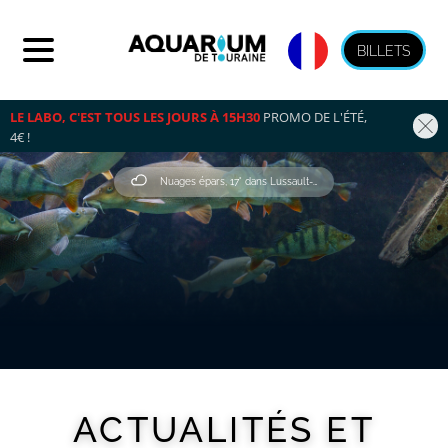
BILLETS
LE LABO, C'EST TOUS LES JOURS À 15H30
 PROMO DE L'ÉTÉ, 
4€ !
Nuages épars, 17° dans Lussault-Sur-Loire
ACTUALITÉS ET