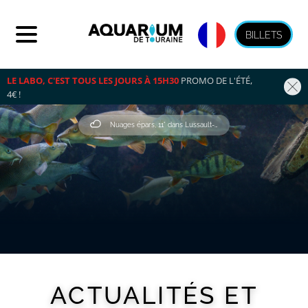
BILLETS
LE LABO, C'EST TOUS LES JOURS À 15H30
 PROMO DE L'ÉTÉ, 
4€ !
Nuages épars, 11° dans Lussault-Sur-Loire
ACTUALITÉS ET