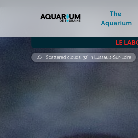
The 
Aquarium
LE LAB
Scattered clouds, 32° in Lussault-Sur-Loire