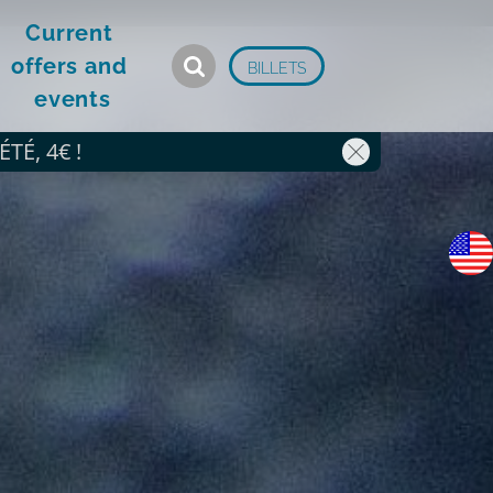
Current 
offers and 
BILLETS
events
TÉ, 4€ !