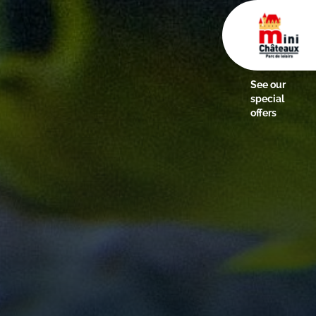
See our
special
offers