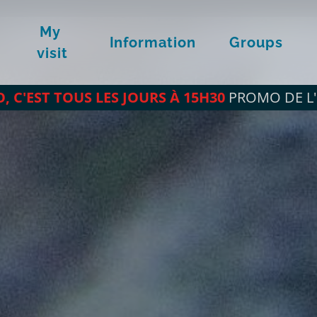
My 
Information
Groups
visit
O, C'EST TOUS LES JOURS À 15H30
PROMO DE L'É