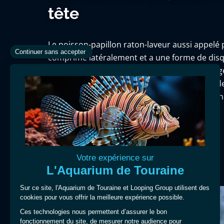
tête
Le poisson-papillon raton-laveur aussi appelé 
comprimé latéralement et a une forme de dis
pointu sa coloration est jaune et son dos est g
son nom commun de sa tête, présentant un des
couvrant ses yeux surmonté d'une bande blanch
poisson vit généralement en couple.